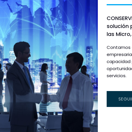
CONSERVI
solución 
las Micr
Contamos c
empresaria
capacidad p
oportunidad
servicios.
SEGUI